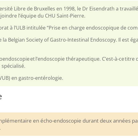
sité Libre de Bruxelles en 1998, le Dr Eisendrath a travaillé 
ejoindre l’équipe du CHU Saint-Pierre.
rat à l’ULB intitulée “Prise en charge endoscopique de compl
la Belgian Society of Gastro-Intestinal Endoscopy. Il est 
endoscopie et l’endoscopie thérapeutique. C’est-à-ce titre q
spécialisé.
-VUB) en gastro-entérologie.
e
complémentaire en écho-endoscopie durant deux années pa
.