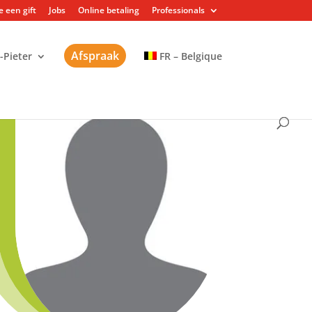
 een gift
Jobs
Online betaling
Professionals
Afspraak
-Pieter
FR – Belgique