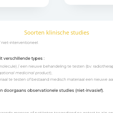
Soorten klinische studies
 niet-interventioneel.
t verschillende types :
olecule) / een nieuwe behandeling te testen (bv: radiother
gational medicinal product
);
aal te testen of bestaand medisch materiaal een nieuwe a
jn doorgaans observationele studies (niet-invasief).
zonde mensen of patiënten toegediend na getest te zijn op