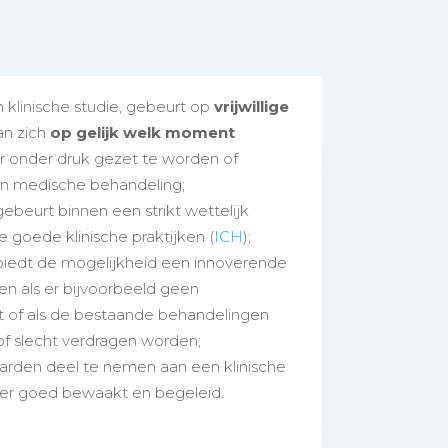
linische studie, gebeurt op
vrijwillige
an zich
op gelijk welk moment
r onder druk gezet te worden of
ijn medische behandeling;
ebeurt binnen een strikt wettelijk
 goede klinische praktijken (
ICH
);
biedt de mogelijkheid een innoverende
en als er bijvoorbeeld geen
t of als de bestaande behandelingen
of slecht verdragen worden;
arden deel te nemen aan een klinische
der goed bewaakt en begeleid.