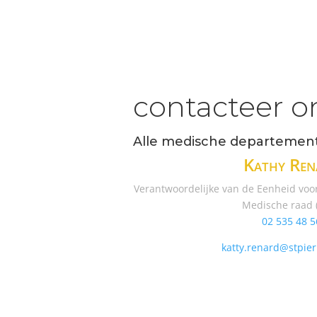
contacteer o
Alle medische departemen
Kathy Ren
Verantwoordelijke van de Eenheid voo
Medische raad 
02 535 48 5
katty.renard@stpier