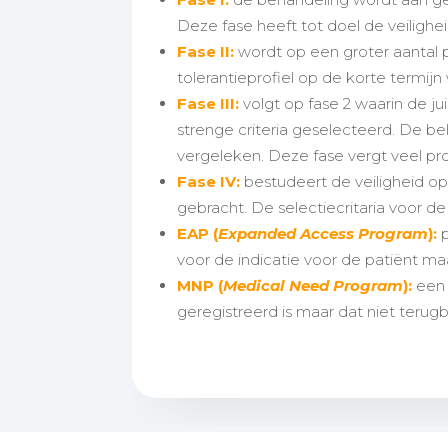
Deze fase heeft tot doel de veilighe
Fase II:
wordt op een groter aantal p
tolerantieprofiel op de korte termijn
Fase III:
volgt op fase 2 waarin de 
strenge criteria geselecteerd. De b
vergeleken. Deze fase vergt veel pr
Fase IV:
bestudeert de veiligheid o
gebracht. De selectiecritaria voor de
EAP (
Expanded Access Program
):
p
voor de indicatie voor de patiënt ma
MNP (
Medical Need Program
):
een 
geregistreerd is maar dat niet terugb