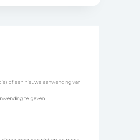
apie) of een nieuwe aanwending van
anwending te geven.
 dieren maar nog niet op de mens.