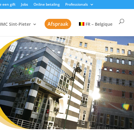
 een gift
Jobs
Online betaling
Professionals
Afspraak
UMC Sint-Pieter
FR – Belgique