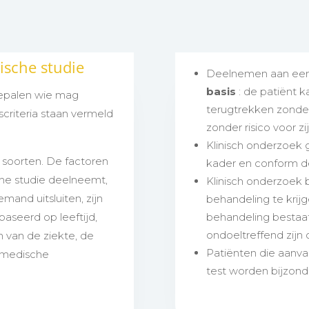
ische studie
Deelnemen aan een k
basis
: de patiënt k
 bepalen wie mag
terugtrekken zonde
riteria staan vermeld
zonder risico voor z
Klinisch onderzoek g
 soorten. De factoren
kader en conform de
che studie deelneemt,
Klinisch onderzoek 
emand uitsluiten, zijn
behandeling te krijg
ebaseerd op leeftijd,
behandeling bestaa
ondoeltreffend zijn 
m van de ziekte, de
Patiënten die aanva
 medische
test worden bijzon