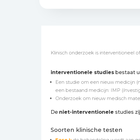
Klinisch onderzoek is interventioneel of
interventionele studies
bestaat ui
Een studie om een nieuw medicijn (m
een bestaand medicijn: IMP (
Investi
Onderzoek om nieuw medisch materi
De
niet-interventionele
studies zi
Soorten klinische testen
Fase I:
de behandeling wordt aan ge