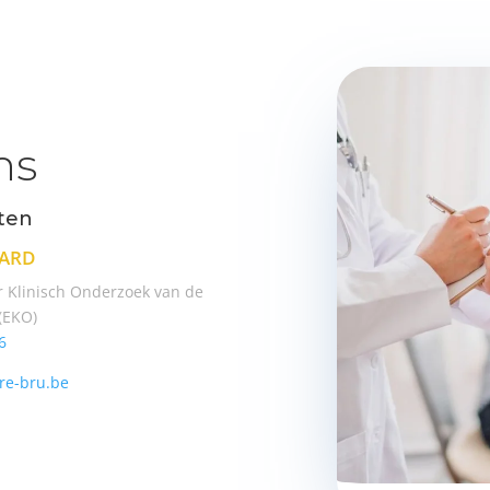
ns
ten
ard
r Klinisch Onderzoek van de
(EKO)
6
re-bru.be