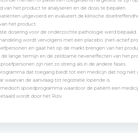
id van het product te analyseren en de dosis te bepalen.
atiënten uitgevoerd en evalueert de klinische doeltreffendh
 van het product.
juiste dosering voor de onderzochte pathologie werd bepaald
ehandeling wordt vervolgens met een placebo (niet-actief pr
oefpersonen en gaat het op de markt brengen van het produc
p de lange termijn en de zeldzame neveneffecten van het p
 proefpersonen zijn niet zo streng als in de andere fases.
rogramma dat toegang biedt tot een medicijn dat nog niet 
ar waarvan de aanvraag tot registratie lopende is.
medisch spoedprogramma waardoor de patiënt een medicijn ka
etaald wordt door het Riziv.