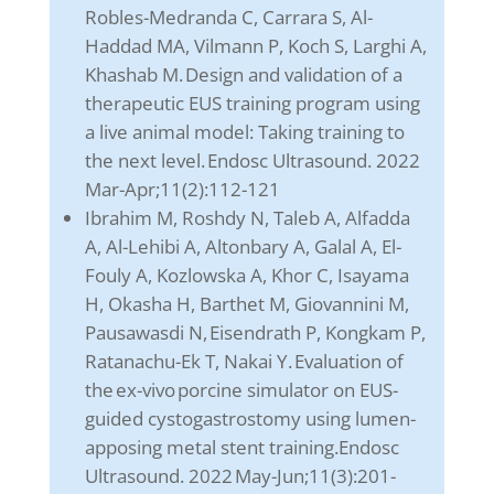
Robles-Medranda C, Carrara S, Al-
Haddad MA, Vilmann P, Koch S, Larghi A,
Khashab M. Design and validation of a
therapeutic EUS training program using
a live animal model: Taking training to
the next level. Endosc Ultrasound. 2022
Mar-Apr;11(2):112-121
Ibrahim M, Roshdy N, Taleb A, Alfadda
A, Al-Lehibi A, Altonbary A, Galal A, El-
Fouly A, Kozlowska A, Khor C, Isayama
H, Okasha H, Barthet M, Giovannini M,
Pausawasdi N, Eisendrath P, Kongkam P,
Ratanachu-Ek T, Nakai Y. Evaluation of
the ex-vivo porcine simulator on EUS-
guided cystogastrostomy using lumen-
apposing metal stent training.Endosc
Ultrasound. 2022 May-Jun;11(3):201-