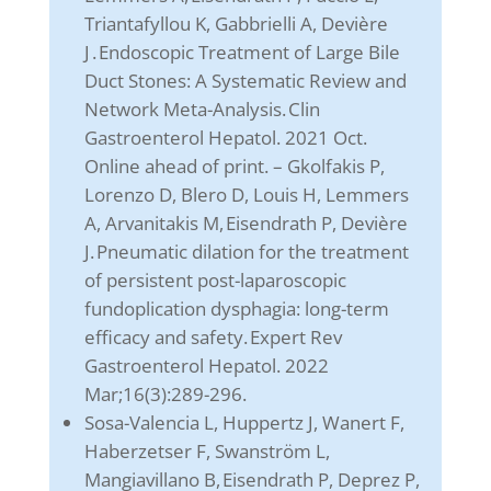
Triantafyllou K, Gabbrielli A, Devière
J . Endoscopic Treatment of Large Bile
Duct Stones: A Systematic Review and
Network Meta-Analysis. Clin
Gastroenterol Hepatol. 2021 Oct.
Online ahead of print. – Gkolfakis P,
Lorenzo D, Blero D, Louis H, Lemmers
A, Arvanitakis M, Eisendrath P, Devière
J. Pneumatic dilation for the treatment
of persistent post-laparoscopic
fundoplication dysphagia: long-term
efficacy and safety. Expert Rev
Gastroenterol Hepatol. 2022
Mar;16(3):289-296.
Sosa-Valencia L, Huppertz J, Wanert F,
Haberzetser F, Swanström L,
Mangiavillano B, Eisendrath P, Deprez P,