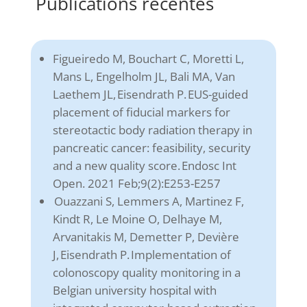
Publications récentes
Figueiredo M, Bouchart C, Moretti L,
Mans L, Engelholm JL, Bali MA, Van
Laethem JL, Eisendrath P. EUS-guided
placement of fiducial markers for
stereotactic body radiation therapy in
pancreatic cancer: feasibility, security
and a new quality score. Endosc Int
Open. 2021 Feb;9(2):E253-E257
Ouazzani S, Lemmers A, Martinez F,
Kindt R, Le Moine O, Delhaye M,
Arvanitakis M, Demetter P, Devière
J, Eisendrath P. Implementation of
colonoscopy quality monitoring in a
Belgian university hospital with