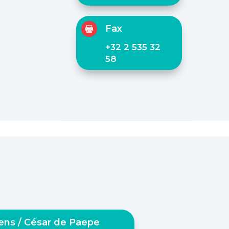
Fax

+32 2 535 32
58
iens / César de Paepe