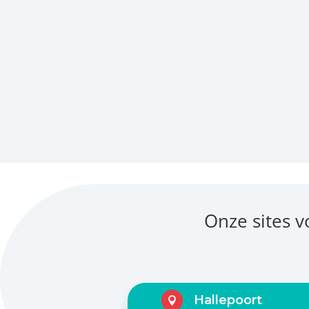
Onze sites v
Hallepoort
