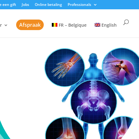
 een gift
Jobs
Online betaling
Professionals
Afspraak
r
FR – Belgique
English