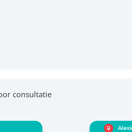
oor consultatie
Alex
