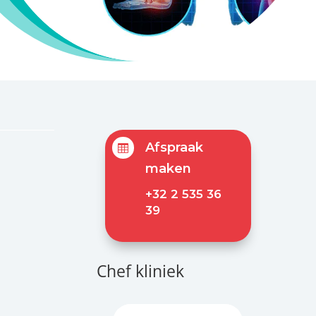
Afspraak

maken
+32 2 535 36
39
Chef kliniek