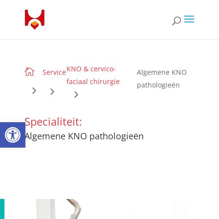
KNO & cervico-

Service
Algemene KNO
faciaal chirurgie
pathologieën
Specialiteit:
Open toolbar
Algemene KNO pathologieën