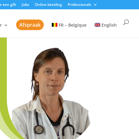
 een gift
Jobs
Online betaling
Professionals
Afspraak
r
FR – Belgique
English