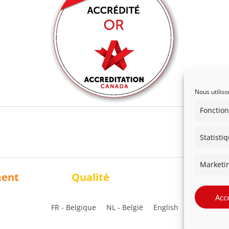
Nous utiliso
Fonction
Statisti
Marketi
ment
Qualité
Solidari
Acc
FR - Belgique
NL - België
English