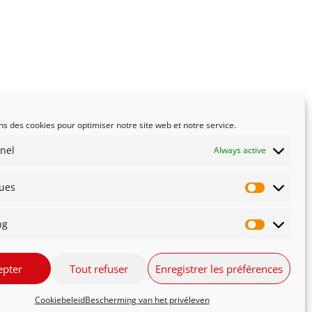
ns des cookies pour optimiser notre site web et notre service.
nel
Always active
ques
Statistiqu
ng
Marketin
té
Innovation
epter
Tout refuser
Enregistrer les préférences
Cookiebeleid
Bescherming van het privéleven