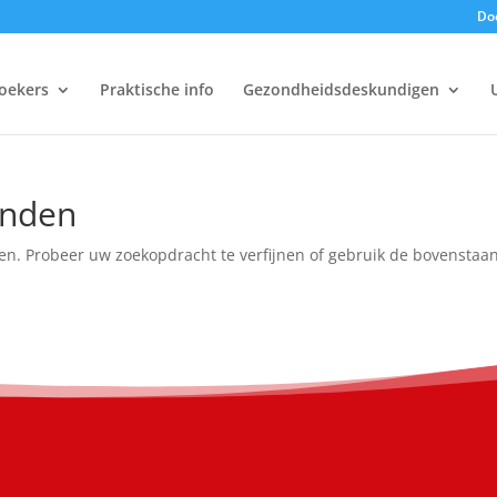
Doe
oekers
Praktische info
Gezondheidsdeskundigen
onden
en. Probeer uw zoekopdracht te verfijnen of gebruik de bovenstaa