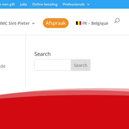
 een gift
Jobs
Online betaling
Professionals
Afspraak
UMC Sint-Pieter
FR – Belgique
Search
nde