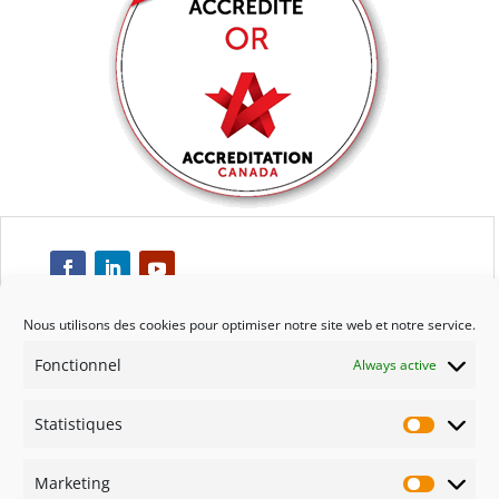
Nous utilisons des cookies pour optimiser notre site web et notre service.
Fonctionnel
Always active
Respect
Statistiques
Engagement
Statisti
Marketing
Qualité
Marketi