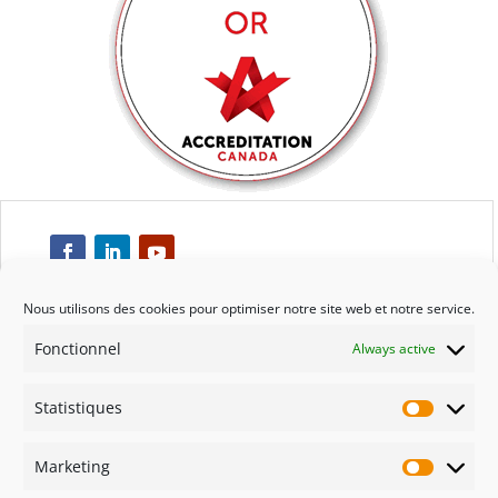
Nous utilisons des cookies pour optimiser notre site web et notre service.
Fonctionnel
Always active
Respect
Statistiques
Engagement
Statisti
Marketing
Qualité
Marketi