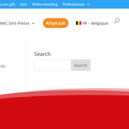
 een gift
Jobs
Online betaling
Professionals
Afspraak
UMC Sint-Pieter
FR – Belgique
Search
nde