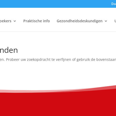
Doe
oekers
Praktische info
Gezondheidsdeskundigen
onden
en. Probeer uw zoekopdracht te verfijnen of gebruik de bovenstaa