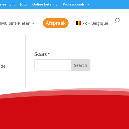
 een gift
Jobs
Online betaling
Professionals
Afspraak
UMC Sint-Pieter
FR – Belgique
Search
nde