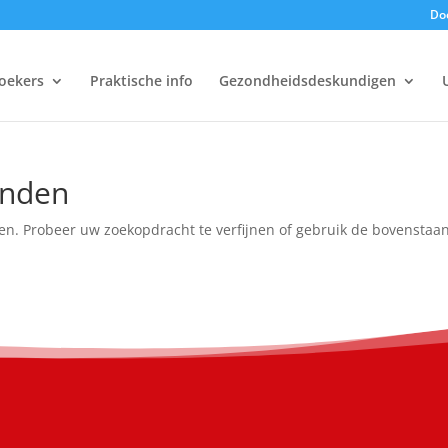
Doe
oekers
Praktische info
Gezondheidsdeskundigen
onden
en. Probeer uw zoekopdracht te verfijnen of gebruik de bovenstaa