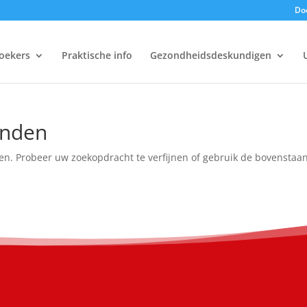
Doe
oekers
Praktische info
Gezondheidsdeskundigen
onden
en. Probeer uw zoekopdracht te verfijnen of gebruik de bovenstaa