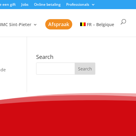
 een gift
Jobs
Online betaling
Professionals
Afspraak
UMC Sint-Pieter
FR – Belgique
Search
nde