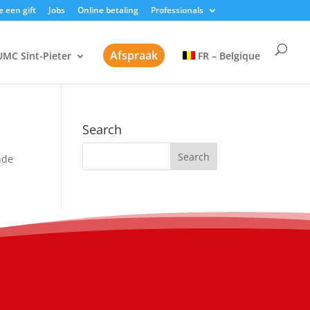
 een gift
Jobs
Online betaling
Professionals
Afspraak
UMC Sint-Pieter
FR – Belgique
Search
nde