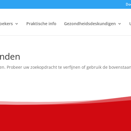
Doe
oekers
Praktische info
Gezondheidsdeskundigen
onden
en. Probeer uw zoekopdracht te verfijnen of gebruik de bovenstaa