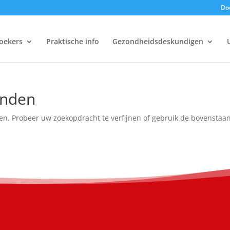
Doe
oekers
Praktische info
Gezondheidsdeskundigen
onden
en. Probeer uw zoekopdracht te verfijnen of gebruik de bovenstaa