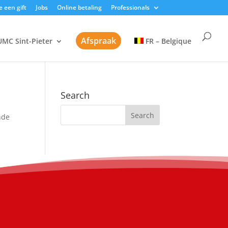
 een gift
Jobs
Online betaling
Professionals
Afspraak
UMC Sint-Pieter
FR – Belgique
Search
nde