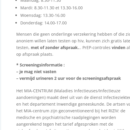
Maandag: 8.30-11.30
Mardi: 8.30-11.30 et 13.30-16.00
Woensdag: 13.30-16.00
Donderdag: 14.00-17.00
Mensen die geen onderlinge verzekering hebben of die zi
anoniem willen laten testen op hiv, kunnen zich gratis lat
testen,
met of zonder afspraak.
.
. PrEP-controles
vinden
al
op afspraak plaats.
* Screeningsinformatie :
– je mag niet vasten
– vermijd urineren 2 uur voor de screeningsafspraak
Het MIA-CENTRUM (Maladies Infectieuses/Infectieuze
aandoeningen) maakt deel uit van de dienst Infectieziekte
en het departement Inwendige geneeskunde. De artsen v
het MIA-centrum zijn geconventioneerd bij het RIZIV: de
medische en psychiatrische raadplegingen worden
aangerekend tegen het tarief afgesproken met de