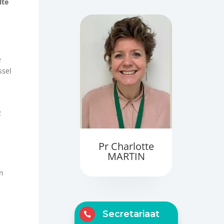
lte
e
ssel
2
Pr Charlotte
MARTIN
en
Secretariaat
