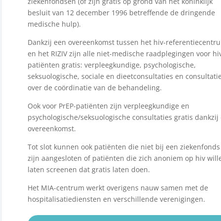
ziekenfondsen (of zijn gratis op grond van het koninklijk
besluit van 12 december 1996 betreffende de dringende
medische hulp).
Dankzij een overeenkomst tussen het hiv-referentiecentr
en het RIZIV zijn alle niet-medische raadplegingen voor hi
patiënten gratis: verpleegkundige, psychologische,
seksuologische, sociale en dieetconsultaties en consultati
over de coördinatie van de behandeling.
Ook voor PrEP-patiënten zijn verpleegkundige en
psychologische/seksuologische consultaties gratis dankzij
overeenkomst.
Tot slot kunnen ook patiënten die niet bij een ziekenfonds
zijn aangesloten of patiënten die zich anoniem op hiv will
laten screenen dat gratis laten doen.
Het MIA-centrum werkt overigens nauw samen met de
hospitalisatiediensten en verschillende verenigingen.