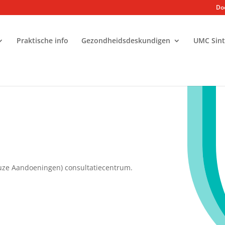
Doe
Praktische info
Gezondheidsdeskundigen
UMC Sint
euze Aandoeningen) consultatiecentrum.