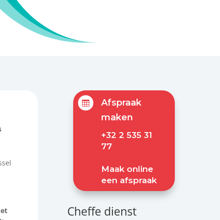
Afspraak

maken
s
+32 2 535 31
77
ssel
Maak online
een afspraak
Cheffe dienst
et