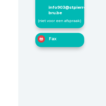
info903@stpierre-
bru.be
(niet voor een afspraak)
Fax
