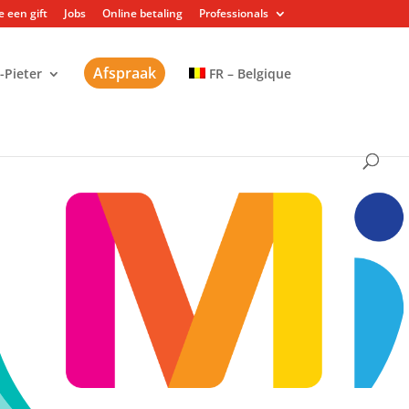
 een gift
Jobs
Online betaling
Professionals
Afspraak
-Pieter
FR – Belgique