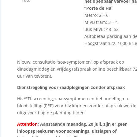
het openbaar vervoer ha
“Porte de Hal
Metro:
2 – 6
MIVB tram:
3 – 4
Bus MIVB:
48- 52
Auto
betaalparking aan d
Hoogstraat 322, 1000 Bru
Nieuw: consultatie “soa-symptomen” op afspraak op
dinsdagmiddag en vrijdag (afspraak online beschikbaar 7
uur van tevoren).
Dienstregeling voor raadplegingen zonder afspraak
Hiv/STI-screening, soa-symptomen en behandeling na
blootstelling (PEP) voor hiv kunnen zonder afspraak word
uitgevoerd op de planning tijden.
Attention
: Aanstaande maandag, 20 juli, zijn er geen
inloopspreekuren voor screenings, uitslagen of