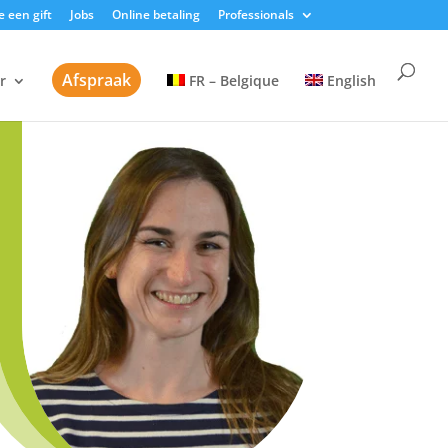
 een gift
Jobs
Online betaling
Professionals
Afspraak
r
FR – Belgique
English