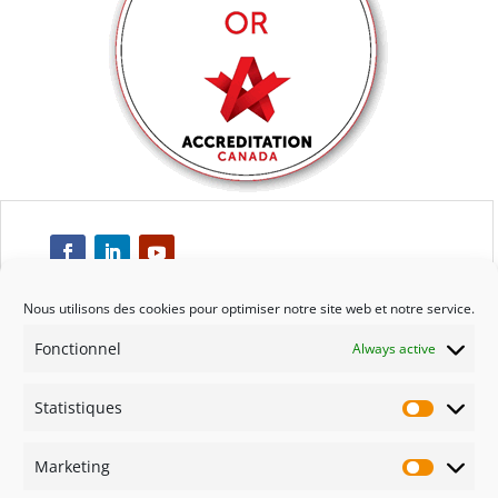
Nous utilisons des cookies pour optimiser notre site web et notre service.
Fonctionnel
Always active
Respect
Statistiques
Engagement
Statisti
Marketing
Qualité
Marketi