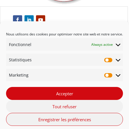
Nous utilisons des cookies pour optimiser notre site web et notre service.
Fonctionnel
Always active
Respect
Statistiques
Engagement
Statisti
Marketing
Qualité
Marketi
Solidarité
Accepter
Tout refuser
Innovation
Enregistrer les préférences
FR - Belgique
NL - België
English