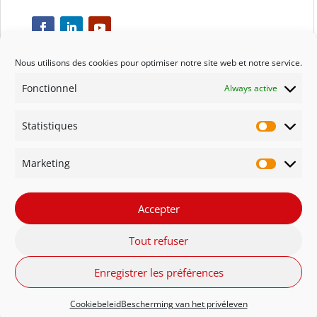
Nous utilisons des cookies pour optimiser notre site web et notre service.
Fonctionnel
Always active
Respect
Statistiques
Engagement
Statisti
Marketing
Qualité
Marketi
Solidarité
Accepter
Tout refuser
Innovation
Enregistrer les préférences
FR - Belgique
NL - België
English
Cookiebeleid
Bescherming van het privéleven