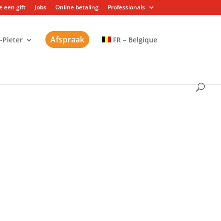
 een gift
Jobs
Online betaling
Professionals
Afspraak
-Pieter
FR – Belgique