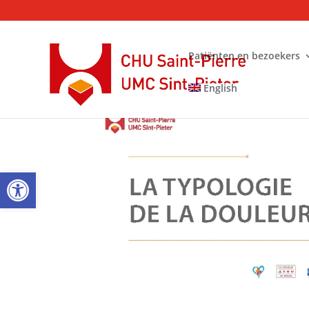
Patiënten en bezoekers
English
Open toolbar