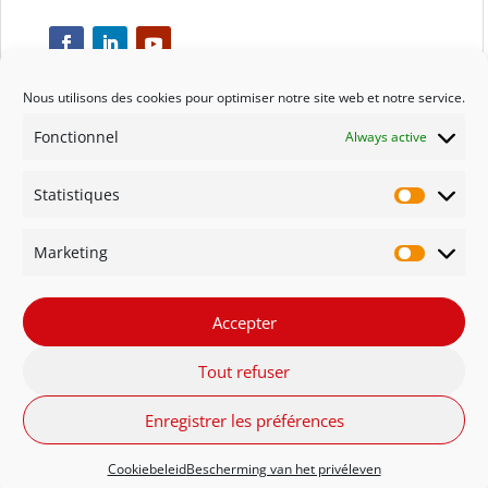
Nous utilisons des cookies pour optimiser notre site web et notre service.
Fonctionnel
Always active
Respect
Statistiques
Engagement
Statisti
Marketing
Qualité
Marketi
Solidarité
Accepter
Tout refuser
Innovation
Enregistrer les préférences
FR - Belgique
NL - België
English
Cookiebeleid
Bescherming van het privéleven