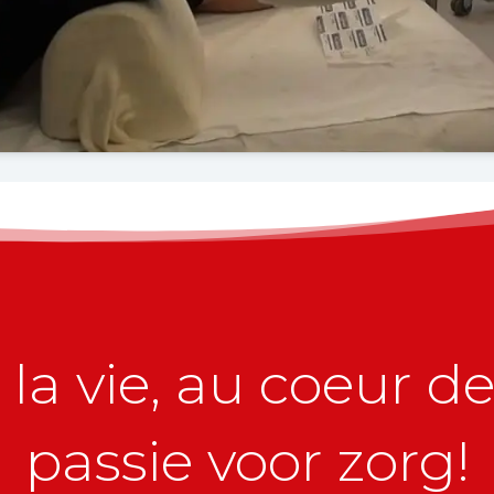
la vie, au coeur de 
passie voor zorg!