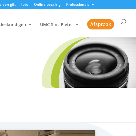
 een gift
Jobs
Online betaling
Professionals
Afspraak
deskundigen
UMC Sint-Pieter