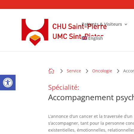
Patients & Visiteurs
English
Nos services liésNos services liés

Service
Oncologie
Acco
Ouvrir la barre d’outils
Spécialité:
Accompagnement psych
L’annonce d’un cancer et la traversée d’u
s’accompagner, tant pour la personne con
existentielles, émotionnelles, relationnelle