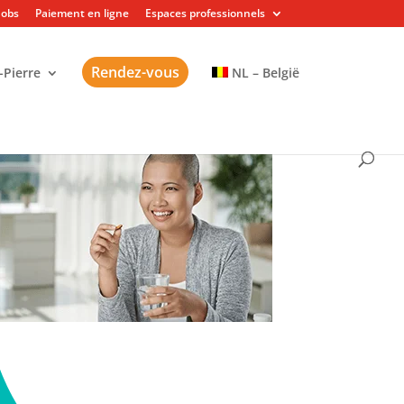
Jobs
Paiement en ligne
Espaces professionnels
Rendez-vous
-Pierre
NL – België