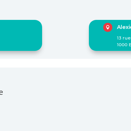
Alex

13 rue
1000 
e