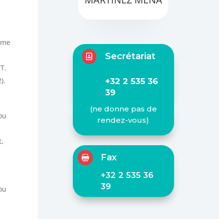
Mme
Secrétariat

T.
).
+32 2 535 36
39
(ne donne pas de
ou
rendez-vous)
,
Fax

+32 2 535 36
39
ou