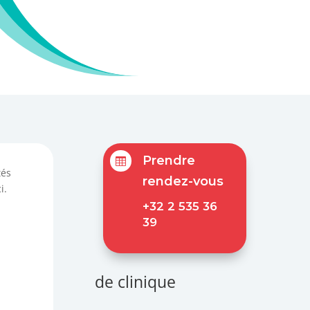
Prendre

tés
rendez-vous
ci.
+32 2 535 36
39
de clinique