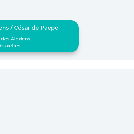
iens / César de Paepe
 des Alexiens
Bruxelles