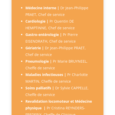
Médecine interne |
D
r Jean-Philippe
PRAET, Chef de service
Cardiologie |
P
r Quentin DE
HEMPTINNE, Chef de service
Gastro-entérologie |
P
r Pierre
EISENDRATH, Chef de service
Gériatrie |
D
r Jean-Philippe PRAET,
Chef de service
Pneumologie |
Pr Marie BRUYNEEL,
Cheffe de service
Maladies infectieuses |
P
r Charlotte
MARTIN, Cheffe de service
Soins palliatifs |
Dr Sylvie CAPPELLE,
Cheffe de service
Revalidation locomoteur et Médecine
physique |
P
r Cristina REYNDERS-
FREDERIX, Cheffe de Clinique