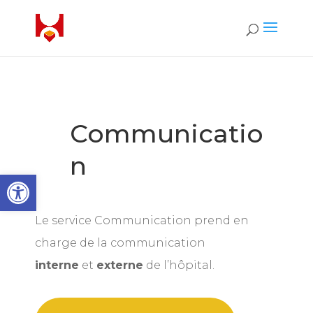
Communicatio
n
Ouvrir la barre d’outils
Le service Communication prend en
charge de la communication
interne
et
externe
de l’hôpital.