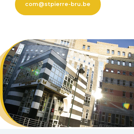
com@stpierre-bru.be