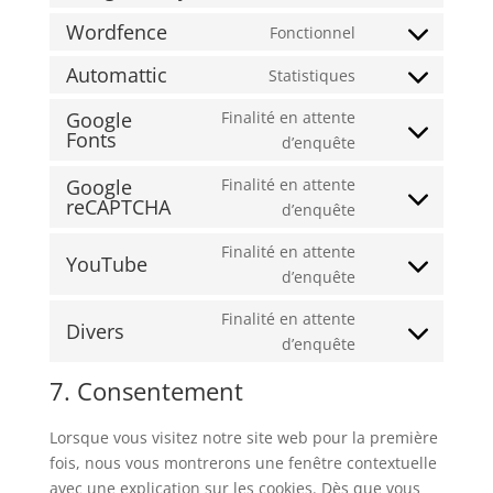
Consent
service
to
Wordfence
Fonctionnel
divers
Consent
service
to
Automattic
Statistiques
google-
Consent
service
analytics
to
Google
Finalité en attente
wordfence
Fonts
service
Consent
d’enquête
automattic
to
Google
Finalité en attente
service
reCAPTCHA
Consent
d’enquête
google-
to
fonts
Finalité en attente
service
YouTube
Consent
d’enquête
google-
to
recaptcha
Finalité en attente
service
Divers
Consent
d’enquête
youtube
to
7. Consentement
service
divers
Lorsque vous visitez notre site web pour la première
fois, nous vous montrerons une fenêtre contextuelle
avec une explication sur les cookies. Dès que vous