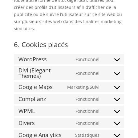
toute autre forme de stockage local, utilisés pour
créer des profils d’utilisateurs afin d’afficher de la
publicité ou de suivre l’utilisateur sur ce site web ou
sur plusieurs sites web dans des finalités marketing
similaires.
6. Cookies placés
WordPress
Fonctionnel
Consent
Divi (Elegant
to
Fonctionnel
Themes)
Consent
service
to
wordpress
Google Maps
Marketing/Suivi
Consent
service
to
divi-
Complianz
Fonctionnel
Consent
service
(elegant-
to
WPML
Fonctionnel
google-
themes)
Consent
service
maps
to
Divers
Fonctionnel
complianz
Consent
service
to
Google Analytics
Statistiques
wpml