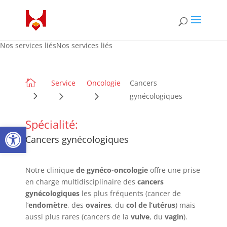
Nos services liésNos services liés

Service
Oncologie
Cancers
gynécologiques
Spécialité:
Ouvrir la barre d’outils
Cancers gynécologiques
Notre clinique
de gynéco-oncologie
offre une prise
en charge multidisciplinaire des
cancers
gynécologiques
les plus fréquents (cancer de
l’
endomètre
, des
ovaires
, du
col de l’utérus
) mais
aussi plus rares (cancers de la
vulve
, du
vagin
).