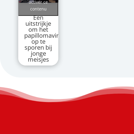
activer ce
contenu
Een
uitstrijkje
om het
papillomavirus
op te
sporen bij
jonge
meisjes