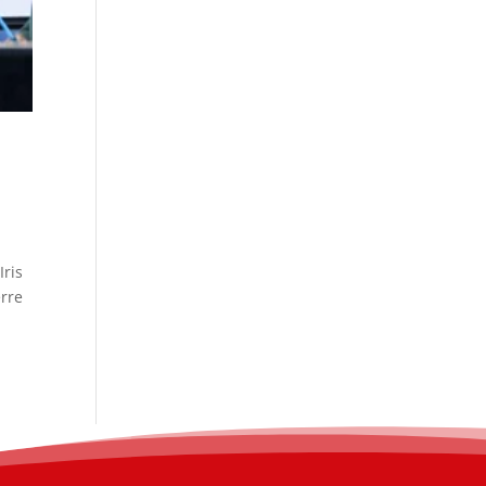
Iris
erre