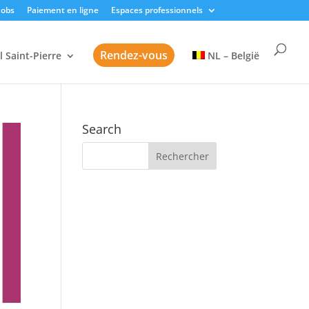
Jobs
Paiement en ligne
Espaces professionnels
Rendez-vous
l Saint-Pierre
NL – België
Search