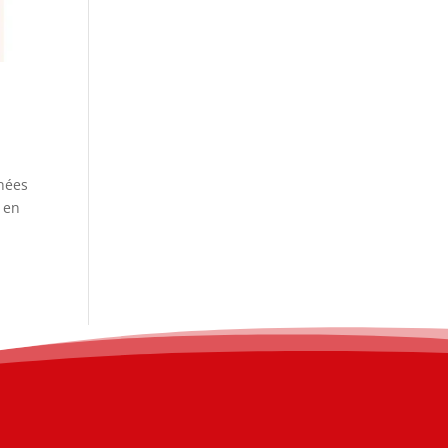
nnées
x en