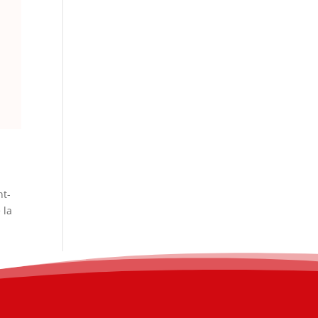
nt-
 la