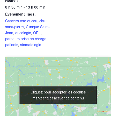
Heure :
8 h 30 min - 13 h 00 min
Évènement Tags:
Cancers tête et cou
,
chu
saint-pierre
,
Clinique Saint-
Jean
,
oncologie
,
ORL
,
parcours prise en charge
patients
,
stomatologie
Cliquez pour accepter les cookies
Cliquez pour accepter les cookies
marketing et activer ce contenu
marketing et activer ce contenu