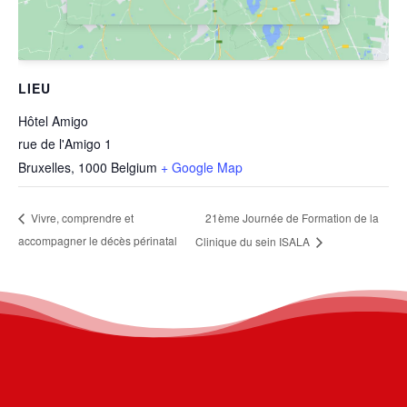
LIEU
Hôtel Amigo
rue de l'Amigo 1
Bruxelles
,
1000
Belgium
+ Google Map
21ème Journée de Formation de la
Vivre, comprendre et
accompagner le décès périnatal
Clinique du sein ISALA