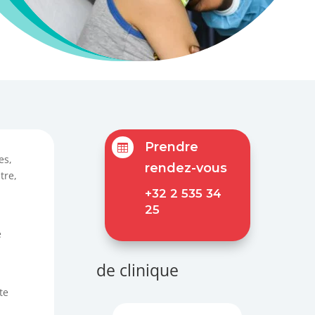
Prendre

es,
rendez-vous
tre,
+32 2 535 34
25
e
de clinique
te