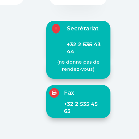
Secrétariat

+32 2 535 43
44
(ne donne pas de
rendez-vous)
Fax

+32 2 535 45
63