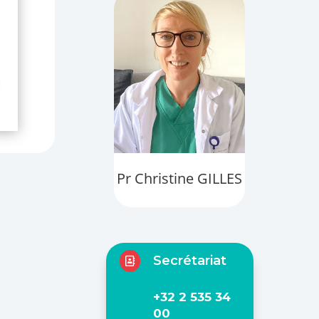
Pr Christine GILLES
Secrétariat

+32 2 535 34
00