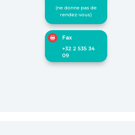
(ne donne pas de
rendez-vous)
Fax

+32 2 535 34
09