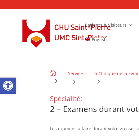
Patients & Visiteurs
English
Nos services liésNos services liés

Service
La Clinique de la Fem
Ouvrir la barre d’outils
Spécialité:
2 – Examens durant vot
Les examens à faire durant votre grossess