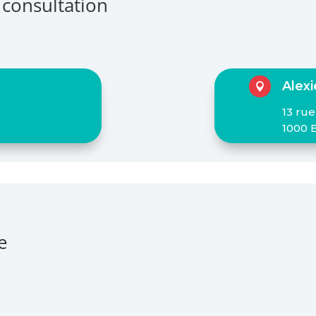
 consultation
Alex

13 rue
1000 
e