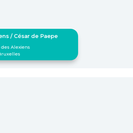
iens / César de Paepe
 des Alexiens
Bruxelles