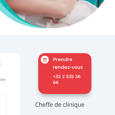
Prendre

e
rendez-vous
+32 2 535 36
tion
66
Cheffe de clinique