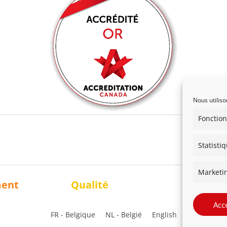
Nous utiliso
Fonction
Statisti
Marketi
ment
Qualité
Solidari
Acc
FR - Belgique
NL - België
English