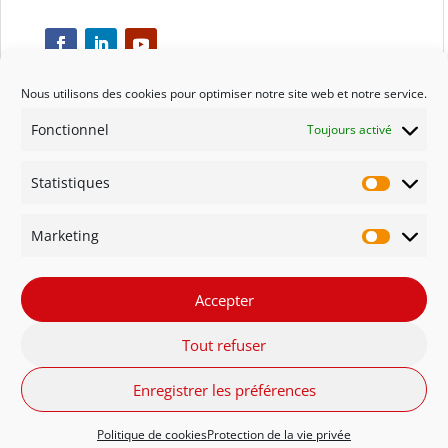
Nous utilisons des cookies pour optimiser notre site web et notre service.
Fonctionnel
Toujours activé
Respect
Statistiques
Engagement
Statisti
Marketing
Qualité
Marketi
Solidarité
Accepter
Tout refuser
Innovation
Enregistrer les préférences
FR - Belgique
NL - België
English
Politique de cookies
Protection de la vie privée