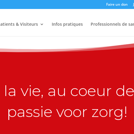
Faire un don
atients & Visiteurs
Infos pratiques
Professionnels de sa
la vie, au coeur de 
passie voor zorg!