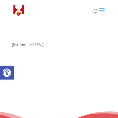
[listdom id="153"]
Ouvrir la barre d’outils