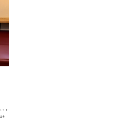
ierre
que