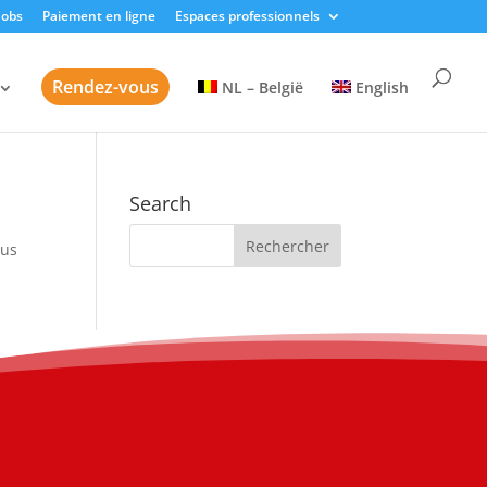
Jobs
Paiement en ligne
Espaces professionnels
Rendez-vous
NL – België
English
Search
sus