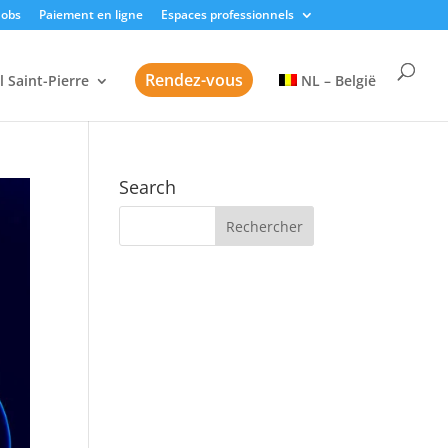
Jobs
Paiement en ligne
Espaces professionnels
Rendez-vous
l Saint-Pierre
NL – België
Search