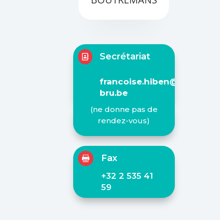
Secrétariat

francoise.hiben@stpierre-
bru.be
(ne donne pas de
rendez-vous)
Fax

+32 2 535 41
59