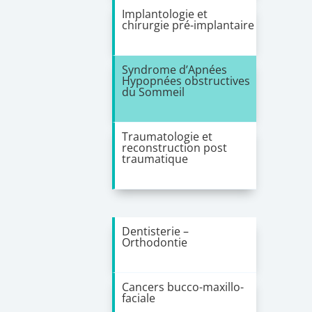
Implantologie et
chirurgie pré-implantaire
Syndrome d’Apnées
Hypopnées obstructives
du Sommeil
Traumatologie et
reconstruction post
traumatique
Dentisterie –
Orthodontie
Cancers bucco-maxillo-
faciale