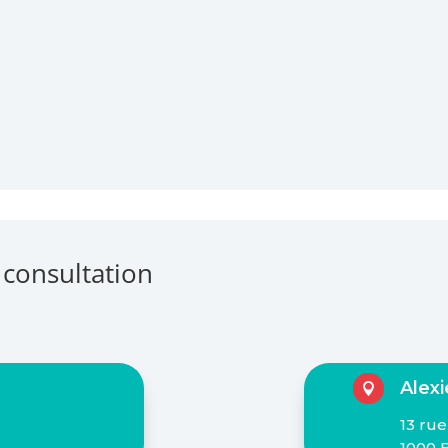
 consultation
Alex

13 rue
1000 