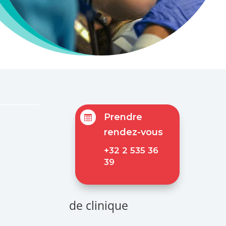
Prendre

rendez-vous
+32 2 535 36
39
de clinique