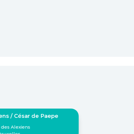
iens / César de Paepe
 des Alexiens
Bruxelles