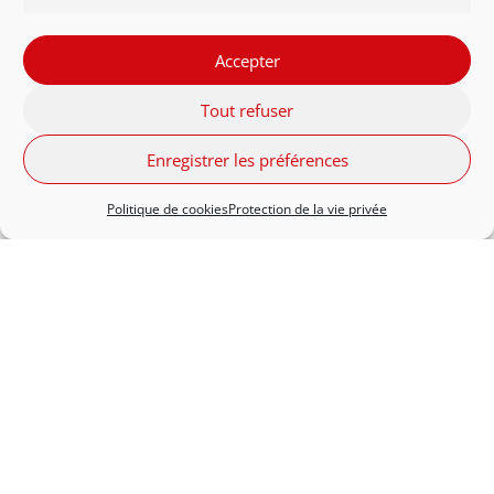
Marketi
Accepter
Tout refuser
Enregistrer les préférences
Respect
Politique de cookies
Protection de la vie privée
Engagement
Qualité
Solidarité
Innovation
FR - Belgique
NL - België
English