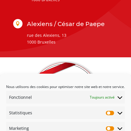
Alexiens / César de Paepe

rue des Alexiens, 13
1000 Bruxelles
Nous utilisons des cookies pour optimiser notre site web et notre service.
Fonctionnel
Toujours activé
Statistiques
Statisti
Marketing