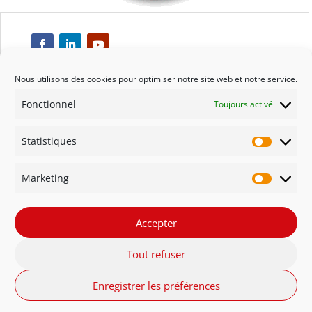
Nous utilisons des cookies pour optimiser notre site web et notre service.
Fonctionnel
Toujours activé
Respect
Statistiques
Engagement
Statisti
Marketing
Qualité
Marketi
Solidarité
Accepter
Tout refuser
Innovation
Enregistrer les préférences
FR - Belgique
NL - België
English