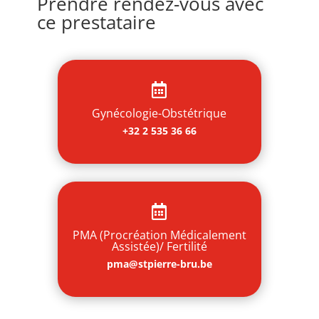
Prendre rendez-vous avec
ce prestataire

Gynécologie-Obstétrique
+32 2 535 36 66

PMA (Procréation Médicalement
Assistée)/ Fertilité
pma@stpierre-bru.be