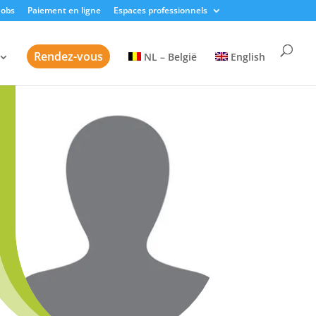
Jobs
Paiement en ligne
Espaces professionnels
Rendez-vous
NL – België
English