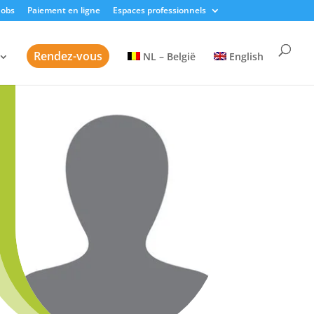
Jobs
Paiement en ligne
Espaces professionnels
Rendez-vous
NL – België
English