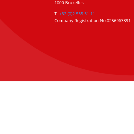
1000 Bruxelles
T.
+32 (0)2 535 31 11
Company Registration No:0256963391