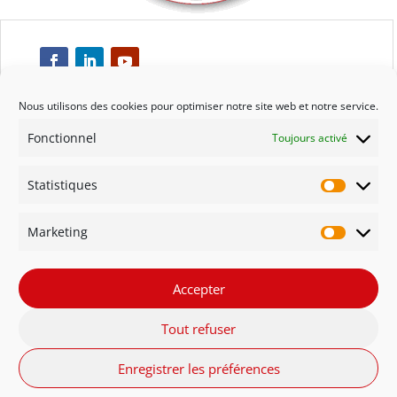
Nous utilisons des cookies pour optimiser notre site web et notre service.
Fonctionnel
Toujours activé
Respect
Statistiques
Engagement
Statisti
Marketing
Qualité
Marketi
Solidarité
Accepter
Tout refuser
Innovation
Enregistrer les préférences
FR - Belgique
NL - België
English