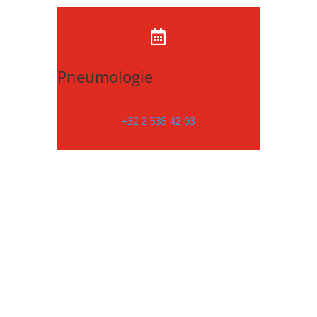

Pneumologie
+32 2 535 42 03