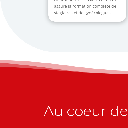
assure la formation complète de
stagiaires et de gynécologues.
Au coeur de 