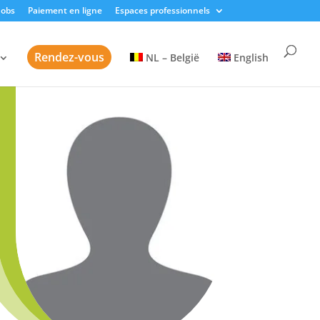
Jobs
Paiement en ligne
Espaces professionnels
Rendez-vous
NL – België
English