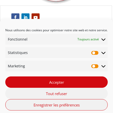
Nous utilisons des cookies pour optimiser notre site web et notre service.
Fonctionnel
Toujours activé
Respect
Statistiques
Engagement
Statisti
Marketing
Qualité
Marketi
Solidarité
Accepter
Tout refuser
Innovation
Enregistrer les préférences
FR - Belgique
NL - België
English